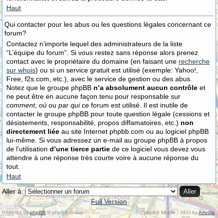
Haut
Qui contacter pour les abus ou les questions légales concernant ce
forum?
Contactez n’importe lequel des administrateurs de la liste
“L’équipe du forum”. Si vous restez sans réponse alors prenez
contact avec le propriétaire du domaine (en faisant une
recherche
sur whois
) ou si un service gratuit est utilisé (exemple: Yahoo!,
Free, f2s.com, etc.), avec le service de gestion ou des abus.
Notez que le groupe phpBB
n’a absolument aucun contrôle
et
ne peut être en aucune façon tenu pour responsable sur
comment
,
où
ou
par qui
ce forum est utilisé. Il est inutile de
contacter le groupe phpBB pour toute question légale (cessions et
désistements, responsabilité, propos diffamatoires, etc.)
non
directement liée
au site Internet phpbb.com ou au logiciel phpBB
lui-même. Si vous adressez un e-mail au groupe phpBB à propos
de l’utilisation
d’une tierce partie
de ce logiciel vous devez vous
attendre à une réponse très courte voire à aucune réponse du
tout.
Haut
Aller à:
Full Version
Powered by
phpBB
© phpBB Group.
phpBB Mobile / SEO by
Artodia
.