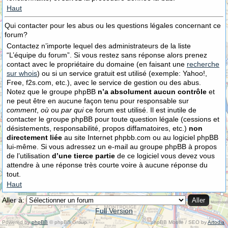
Haut
Qui contacter pour les abus ou les questions légales concernant ce
forum?
Contactez n’importe lequel des administrateurs de la liste
“L’équipe du forum”. Si vous restez sans réponse alors prenez
contact avec le propriétaire du domaine (en faisant une
recherche
sur whois
) ou si un service gratuit est utilisé (exemple: Yahoo!,
Free, f2s.com, etc.), avec le service de gestion ou des abus.
Notez que le groupe phpBB
n’a absolument aucun contrôle
et
ne peut être en aucune façon tenu pour responsable sur
comment
,
où
ou
par qui
ce forum est utilisé. Il est inutile de
contacter le groupe phpBB pour toute question légale (cessions et
désistements, responsabilité, propos diffamatoires, etc.)
non
directement liée
au site Internet phpbb.com ou au logiciel phpBB
lui-même. Si vous adressez un e-mail au groupe phpBB à propos
de l’utilisation
d’une tierce partie
de ce logiciel vous devez vous
attendre à une réponse très courte voire à aucune réponse du
tout.
Haut
Aller à:
Full Version
Powered by
phpBB
© phpBB Group.
phpBB Mobile / SEO by
Artodia
.