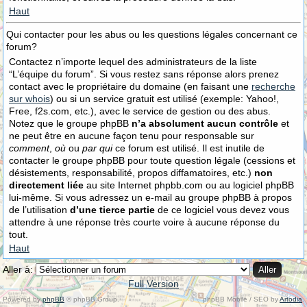
Haut
Qui contacter pour les abus ou les questions légales concernant ce
forum?
Contactez n’importe lequel des administrateurs de la liste
“L’équipe du forum”. Si vous restez sans réponse alors prenez
contact avec le propriétaire du domaine (en faisant une
recherche
sur whois
) ou si un service gratuit est utilisé (exemple: Yahoo!,
Free, f2s.com, etc.), avec le service de gestion ou des abus.
Notez que le groupe phpBB
n’a absolument aucun contrôle
et
ne peut être en aucune façon tenu pour responsable sur
comment
,
où
ou
par qui
ce forum est utilisé. Il est inutile de
contacter le groupe phpBB pour toute question légale (cessions et
désistements, responsabilité, propos diffamatoires, etc.)
non
directement liée
au site Internet phpbb.com ou au logiciel phpBB
lui-même. Si vous adressez un e-mail au groupe phpBB à propos
de l’utilisation
d’une tierce partie
de ce logiciel vous devez vous
attendre à une réponse très courte voire à aucune réponse du
tout.
Haut
Aller à:
Full Version
Powered by
phpBB
© phpBB Group.
phpBB Mobile / SEO by
Artodia
.