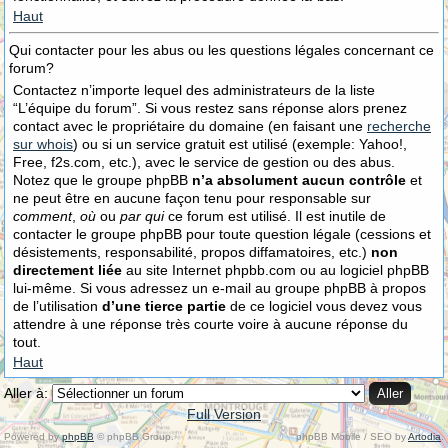
Haut
Qui contacter pour les abus ou les questions légales concernant ce
forum?
Contactez n’importe lequel des administrateurs de la liste
“L’équipe du forum”. Si vous restez sans réponse alors prenez
contact avec le propriétaire du domaine (en faisant une
recherche
sur whois
) ou si un service gratuit est utilisé (exemple: Yahoo!,
Free, f2s.com, etc.), avec le service de gestion ou des abus.
Notez que le groupe phpBB
n’a absolument aucun contrôle
et
ne peut être en aucune façon tenu pour responsable sur
comment
,
où
ou
par qui
ce forum est utilisé. Il est inutile de
contacter le groupe phpBB pour toute question légale (cessions et
désistements, responsabilité, propos diffamatoires, etc.)
non
directement liée
au site Internet phpbb.com ou au logiciel phpBB
lui-même. Si vous adressez un e-mail au groupe phpBB à propos
de l’utilisation
d’une tierce partie
de ce logiciel vous devez vous
attendre à une réponse très courte voire à aucune réponse du
tout.
Haut
Aller à:
Full Version
Powered by
phpBB
© phpBB Group.
phpBB Mobile / SEO by
Artodia
.