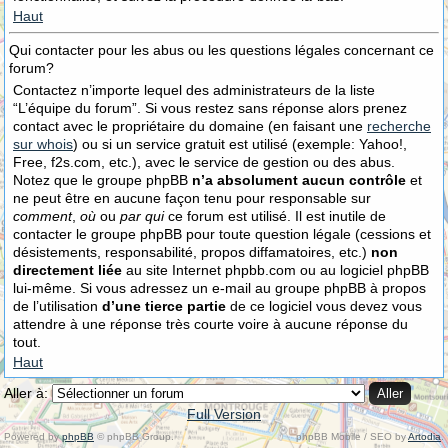
Haut
Qui contacter pour les abus ou les questions légales concernant ce
forum?
Contactez n’importe lequel des administrateurs de la liste
“L’équipe du forum”. Si vous restez sans réponse alors prenez
contact avec le propriétaire du domaine (en faisant une
recherche
sur whois
) ou si un service gratuit est utilisé (exemple: Yahoo!,
Free, f2s.com, etc.), avec le service de gestion ou des abus.
Notez que le groupe phpBB
n’a absolument aucun contrôle
et
ne peut être en aucune façon tenu pour responsable sur
comment
,
où
ou
par qui
ce forum est utilisé. Il est inutile de
contacter le groupe phpBB pour toute question légale (cessions et
désistements, responsabilité, propos diffamatoires, etc.)
non
directement liée
au site Internet phpbb.com ou au logiciel phpBB
lui-même. Si vous adressez un e-mail au groupe phpBB à propos
de l’utilisation
d’une tierce partie
de ce logiciel vous devez vous
attendre à une réponse très courte voire à aucune réponse du
tout.
Haut
Aller à:
Full Version
Powered by
phpBB
© phpBB Group.
phpBB Mobile / SEO by
Artodia
.