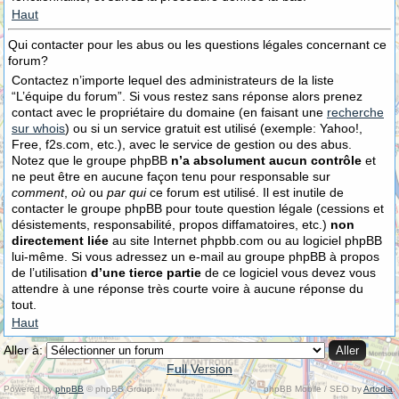
Haut
Qui contacter pour les abus ou les questions légales concernant ce
forum?
Contactez n’importe lequel des administrateurs de la liste
“L’équipe du forum”. Si vous restez sans réponse alors prenez
contact avec le propriétaire du domaine (en faisant une
recherche
sur whois
) ou si un service gratuit est utilisé (exemple: Yahoo!,
Free, f2s.com, etc.), avec le service de gestion ou des abus.
Notez que le groupe phpBB
n’a absolument aucun contrôle
et
ne peut être en aucune façon tenu pour responsable sur
comment
,
où
ou
par qui
ce forum est utilisé. Il est inutile de
contacter le groupe phpBB pour toute question légale (cessions et
désistements, responsabilité, propos diffamatoires, etc.)
non
directement liée
au site Internet phpbb.com ou au logiciel phpBB
lui-même. Si vous adressez un e-mail au groupe phpBB à propos
de l’utilisation
d’une tierce partie
de ce logiciel vous devez vous
attendre à une réponse très courte voire à aucune réponse du
tout.
Haut
Aller à:
Full Version
Powered by
phpBB
© phpBB Group.
phpBB Mobile / SEO by
Artodia
.