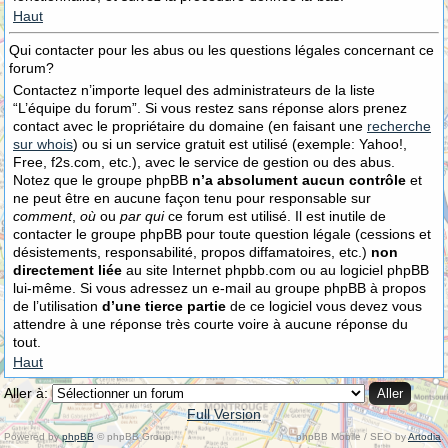
Haut
Qui contacter pour les abus ou les questions légales concernant ce
forum?
Contactez n’importe lequel des administrateurs de la liste
“L’équipe du forum”. Si vous restez sans réponse alors prenez
contact avec le propriétaire du domaine (en faisant une
recherche
sur whois
) ou si un service gratuit est utilisé (exemple: Yahoo!,
Free, f2s.com, etc.), avec le service de gestion ou des abus.
Notez que le groupe phpBB
n’a absolument aucun contrôle
et
ne peut être en aucune façon tenu pour responsable sur
comment
,
où
ou
par qui
ce forum est utilisé. Il est inutile de
contacter le groupe phpBB pour toute question légale (cessions et
désistements, responsabilité, propos diffamatoires, etc.)
non
directement liée
au site Internet phpbb.com ou au logiciel phpBB
lui-même. Si vous adressez un e-mail au groupe phpBB à propos
de l’utilisation
d’une tierce partie
de ce logiciel vous devez vous
attendre à une réponse très courte voire à aucune réponse du
tout.
Haut
Aller à:
Full Version
Powered by
phpBB
© phpBB Group.
phpBB Mobile / SEO by
Artodia
.