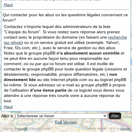
Haut
Qui contacter pour les abus ou les questions légales concernant ce
forum?
Contactez n’importe lequel des administrateurs de la liste
“L’équipe du forum”. Si vous restez sans réponse alors prenez
contact avec le propriétaire du domaine (en faisant une
recherche
sur whois
) ou si un service gratuit est utilisé (exemple: Yahoo!,
Free, f2s.com, etc.), avec le service de gestion ou des abus.
Notez que le groupe phpBB
n’a absolument aucun contrôle
et
ne peut être en aucune façon tenu pour responsable sur
comment
,
où
ou
par qui
ce forum est utilisé. Il est inutile de
contacter le groupe phpBB pour toute question légale (cessions et
désistements, responsabilité, propos diffamatoires, etc.)
non
directement liée
au site Internet phpbb.com ou au logiciel phpBB
lui-même. Si vous adressez un e-mail au groupe phpBB à propos
de l’utilisation
d’une tierce partie
de ce logiciel vous devez vous
attendre à une réponse très courte voire à aucune réponse du
tout.
Haut
Aller à:
Full Version
Powered by
phpBB
© phpBB Group.
phpBB Mobile / SEO by
Artodia
.