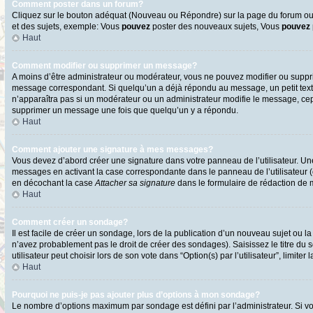
Comment poster dans un forum?
Cliquez sur le bouton adéquat (Nouveau ou Répondre) sur la page du forum ou d
et des sujets, exemple: Vous
pouvez
poster des nouveaux sujets, Vous
pouvez
Haut
Comment modifier ou supprimer un message?
A moins d’être administrateur ou modérateur, vous ne pouvez modifier ou supp
message correspondant. Si quelqu’un a déjà répondu au message, un petit texte s
n’apparaîtra pas si un modérateur ou un administrateur modifie le message, cepen
supprimer un message une fois que quelqu’un y a répondu.
Haut
Comment ajouter une signature à mes messages?
Vous devez d’abord créer une signature dans votre panneau de l’utilisateur. U
messages en activant la case correspondante dans le panneau de l’utilisateur 
en décochant la case
Attacher sa signature
dans le formulaire de rédaction de
Haut
Comment créer un sondage?
Il est facile de créer un sondage, lors de la publication d’un nouveau sujet ou l
n’avez probablement pas le droit de créer des sondages). Saisissez le titre d
utilisateur peut choisir lors de son vote dans “Option(s) par l’utilisateur”, limite
Haut
Pourquoi ne puis-je pas ajouter plus d’options à mon sondage?
Le nombre d’options maximum par sondage est défini par l’administrateur. Si vo