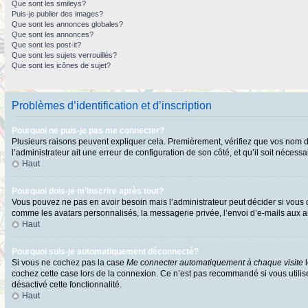
Que sont les smileys?
Puis-je publier des images?
Que sont les annonces globales?
Que sont les annonces?
Que sont les post-it?
Que sont les sujets verrouillés?
Que sont les icônes de sujet?
Problèmes d’identification et d’inscription
Pourquoi ne puis-je pas me connecter?
Plusieurs raisons peuvent expliquer cela. Premièrement, vérifiez que vos nom d’ut
l’administrateur ait une erreur de configuration de son côté, et qu’il soit nécessai
Haut
Pourquoi dois-je m’inscrire après tout?
Vous pouvez ne pas en avoir besoin mais l’administrateur peut décider si vous d
comme les avatars personnalisés, la messagerie privée, l’envoi d’e-mails aux au
Haut
Pourquoi suis-je automatiquement déconnecté?
Si vous ne cochez pas la case
Me connecter automatiquement à chaque visite
l
cochez cette case lors de la connexion. Ce n’est pas recommandé si vous utilisez
désactivé cette fonctionnalité.
Haut