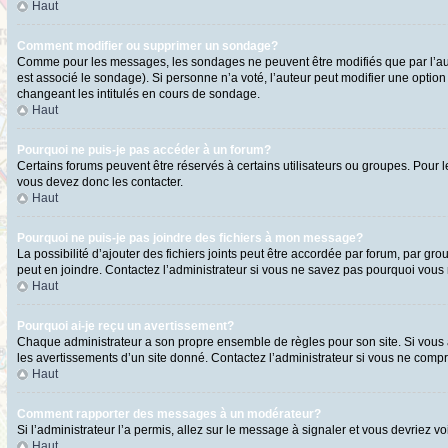
Haut
Comment modifier ou supprimer un sondage?
Comme pour les messages, les sondages ne peuvent être modifiés que par l’aute
est associé le sondage). Si personne n’a voté, l’auteur peut modifier une optio
changeant les intitulés en cours de sondage.
Haut
Pourquoi ne puis-je pas accéder à un forum?
Certains forums peuvent être réservés à certains utilisateurs ou groupes. Pour l
vous devez donc les contacter.
Haut
Pourquoi ne puis-je pas joindre des fichiers à mon message?
La possibilité d’ajouter des fichiers joints peut être accordée par forum, par gro
peut en joindre. Contactez l’administrateur si vous ne savez pas pourquoi vous n
Haut
Pourquoi ai-je reçu un avertissement?
Chaque administrateur a son propre ensemble de règles pour son site. Si vous a
les avertissements d’un site donné. Contactez l’administrateur si vous ne comp
Haut
Comment rapporter des messages à un modérateur?
Si l’administrateur l’a permis, allez sur le message à signaler et vous devriez
Haut