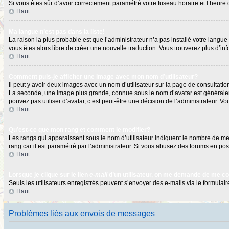
Si vous êtes sûr d’avoir correctement paramétré votre fuseau horaire et l’heure d
Haut
Ma langue n’est pas dans la liste!
La raison la plus probable est que l’administrateur n’a pas installé votre langu
vous êtes alors libre de créer une nouvelle traduction. Vous trouverez plus d’in
Haut
Comment puis-je afficher une image avec mon nom d’utilisateur?
Il peut y avoir deux images avec un nom d’utilisateur sur la page de consultat
La seconde, une image plus grande, connue sous le nom d’avatar est généralement
pouvez pas utiliser d’avatar, c’est peut-être une décision de l’administrateur. 
Haut
Qu’est-ce que mon rang et comment le modifier?
Les rangs qui apparaissent sous le nom d’utilisateur indiquent le nombre de mess
rang car il est paramétré par l’administrateur. Si vous abusez des forums en 
Haut
Lorsque je clique sur le lien
e-mail
d’un utilisateur, on me demande de me c
Seuls les utilisateurs enregistrés peuvent s’envoyer des e-mails via le formulaire
Haut
Problèmes liés aux envois de messages