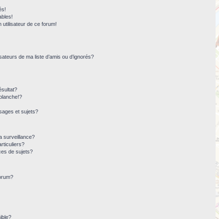
és!
ables!
n utilisateur de ce forum!
sateurs de ma liste d’amis ou d’ignorés?
sultat?
blanche!?
ages et sujets?
la surveillance?
rticuliers?
ces de sujets?
forum?
ible?