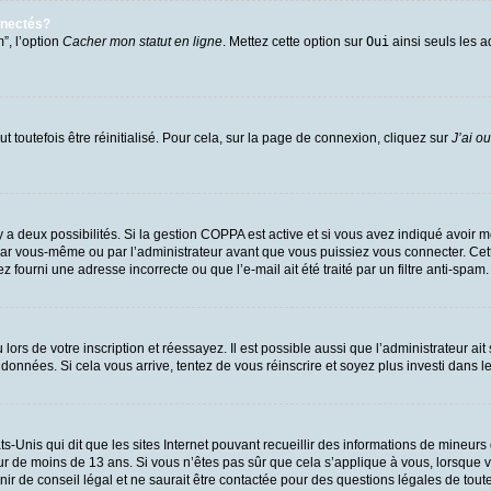
nnectés?
”, l’option
Cacher mon statut en ligne
. Mettez cette option sur
Oui
ainsi seuls les a
 toutefois être réinitialisé. Pour cela, sur la page de connexion, cliquez sur
J’ai o
l y a deux possibilités. Si la gestion COPPA est active et si vous avez indiqué avoir m
par vous-même ou par l’administrateur avant que vous puissiez vous connecter. Cette 
 fourni une adresse incorrecte ou que l’e-mail ait été traité par un filtre anti-spam.
ors de votre inscription et réessayez. Il est possible aussi que l’administrateur ait
 données. Si cela vous arrive, tentez de vous réinscrire et soyez plus investi dans l
ts-Unis qui dit que les sites Internet pouvant recueillir des informations de mineu
eur de moins de 13 ans. Si vous n’êtes pas sûr que cela s’applique à vous, lorsque v
 de conseil légal et ne saurait être contactée pour des questions légales de toute 