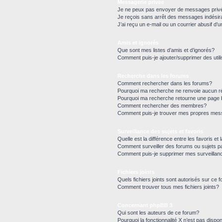
Messagerie privée
Je ne peux pas envoyer de messages priv
Je reçois sans arrêt des messages indésir
J’ai reçu un e-mail ou un courrier abusif d’u
Amis et ignorés
Que sont mes listes d’amis et d’ignorés?
Comment puis-je ajouter/supprimer des utili
Recherche dans les forums
Comment rechercher dans les forums?
Pourquoi ma recherche ne renvoie aucun ré
Pourquoi ma recherche retourne une page 
Comment rechercher des membres?
Comment puis-je trouver mes propres mess
Surveillance des sujets et favoris
Quelle est la différence entre les favoris et 
Comment surveiller des forums ou sujets pa
Comment puis-je supprimer mes surveillan
Fichiers joints
Quels fichiers joints sont autorisés sur ce 
Comment trouver tous mes fichiers joints?
Concernant phpBB 3
Qui sont les auteurs de ce forum?
Pourquoi la fonctionnalité X n’est pas dispon