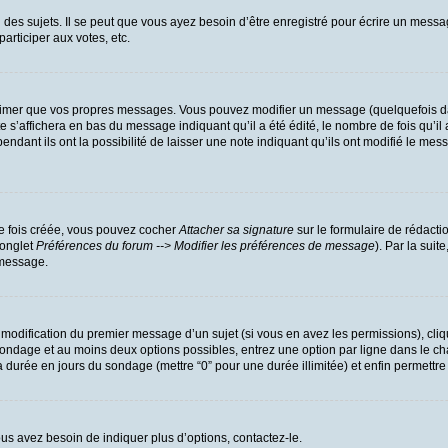
es sujets. Il se peut que vous ayez besoin d’être enregistré pour écrire un messa
participer aux votes, etc.
rimer que vos propres messages. Vous pouvez modifier un message (quelquefois dan
’affichera en bas du message indiquant qu’il a été édité, le nombre de fois qu’il a
dant ils ont la possibilité de laisser une note indiquant qu’ils ont modifié le mess
ne fois créée, vous pouvez cocher
Attacher sa signature
sur le formulaire de rédacti
(onglet
Préférences du forum --> Modifier les préférences de message
). Par la sui
 message.
a modification du premier message d’un sujet (si vous en avez les permissions), cliq
u sondage et au moins deux options possibles, entrez une option par ligne dans l
r la durée en jours du sondage (mettre “0” pour une durée illimitée) et enfin permettre
us avez besoin de indiquer plus d’options, contactez-le.