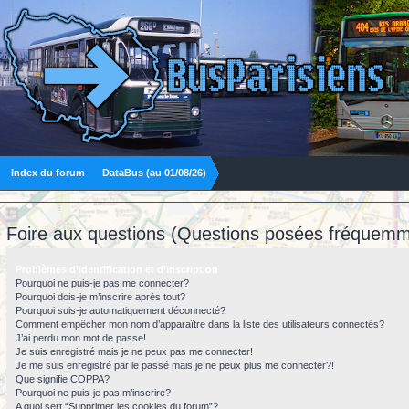
Index du forum
DataBus (au 01/08/26)
Foire aux questions (Questions posées fréquemm
Problèmes d’identification et d’inscription
Pourquoi ne puis-je pas me connecter?
Pourquoi dois-je m’inscrire après tout?
Pourquoi suis-je automatiquement déconnecté?
Comment empêcher mon nom d’apparaître dans la liste des utilisateurs connectés?
J’ai perdu mon mot de passe!
Je suis enregistré mais je ne peux pas me connecter!
Je me suis enregistré par le passé mais je ne peux plus me connecter?!
Que signifie COPPA?
Pourquoi ne puis-je pas m’inscrire?
A quoi sert “Supprimer les cookies du forum”?