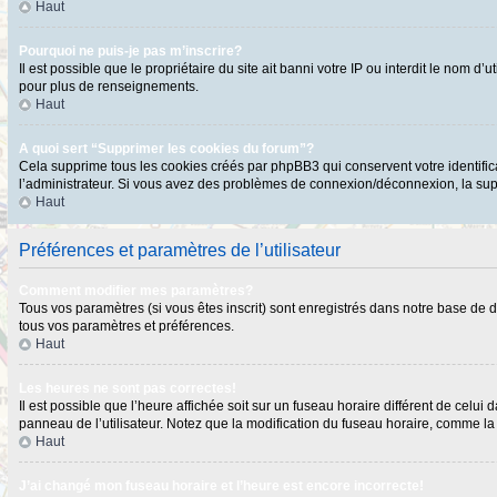
Haut
Pourquoi ne puis-je pas m’inscrire?
Il est possible que le propriétaire du site ait banni votre IP ou interdit le nom 
pour plus de renseignements.
Haut
A quoi sert “Supprimer les cookies du forum”?
Cela supprime tous les cookies créés par phpBB3 qui conservent votre identificat
l’administrateur. Si vous avez des problèmes de connexion/déconnexion, la supp
Haut
Préférences et paramètres de l’utilisateur
Comment modifier mes paramètres?
Tous vos paramètres (si vous êtes inscrit) sont enregistrés dans notre base de do
tous vos paramètres et préférences.
Haut
Les heures ne sont pas correctes!
Il est possible que l’heure affichée soit sur un fuseau horaire différent de cel
panneau de l’utilisateur. Notez que la modification du fuseau horaire, comme la p
Haut
J’ai changé mon fuseau horaire et l’heure est encore incorrecte!