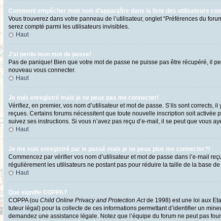
Comment empêcher mon nom d’apparaître dans la liste des utilisateurs co
Vous trouverez dans votre panneau de l’utilisateur, onglet “Préférences du forum
serez compté parmi les utilisateurs invisibles.
Haut
J’ai perdu mon mot de passe!
Pas de panique! Bien que votre mot de passe ne puisse pas être récupéré, il peut
nouveau vous connecter.
Haut
Je suis enregistré mais je ne peux pas me connecter!
Vérifiez, en premier, vos nom d’utilisateur et mot de passe. S’ils sont corrects, i
reçues. Certains forums nécessitent que toute nouvelle inscription soit activée 
suivez ses instructions. Si vous n’avez pas reçu d’e-mail, il se peut que vous ayez
Haut
Je me suis enregistré par le passé mais je ne peux plus me connecter?!
Commencez par vérifier vos nom d’utilisateur et mot de passe dans l’e-mail reçu l
régulièrement les utilisateurs ne postant pas pour réduire la taille de la base de
Haut
Que signifie COPPA?
COPPA (ou
Child Online Privacy and Protection Act
de 1998) est une loi aux Eta
tuteur légal) pour la collecte de ces informations permettant d’identifier un min
demandez une assistance légale. Notez que l’équipe du forum ne peut pas fournir