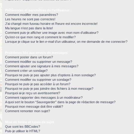
Préférences et paramètres de l’utilisateur
Comment modifier mes paramètres?
Les heures ne sont pas correctes!
J’ai changé mon fuseau horaire et l’heure est encore incorrecte!
Ma langue n’est pas dans la liste!
Comment puis-je afficher une image avec mon nom d’utilisateur?
Qu’est-ce que mon rang et comment le modifier?
Lorsque je clique sur le lien
e-mail
d’un utilisateur, on me demande de me connecter?
Problèmes liés aux envois de messages
Comment poster dans un forum?
Comment modifier ou supprimer un message?
Comment ajouter une signature à mes messages?
Comment créer un sondage?
Pourquoi ne puis-je pas ajouter plus d’options à mon sondage?
Comment modifier ou supprimer un sondage?
Pourquoi ne puis-je pas accéder à un forum?
Pourquoi ne puis-je pas joindre des fichiers à mon message?
Pourquoi ai-je reçu un avertissement?
Comment rapporter des messages à un modérateur?
A quoi sert le bouton “Sauvegarder” dans la page de rédaction de message?
Pourquoi mon message doit être validé?
Comment remonter mon sujet?
Mise en forme et types de sujet
Que sont les BBCodes?
Puis-je utiliser le HTML?