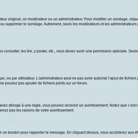
ur original, un modérateur ou un administrateur. Pour modifier un sondage, cliqu
n ou supprimer le sondage. Autrement, seuls les modérateurs et les administrateurs
es consulter, les lire, y poster, etc., vous devez avoir une permission spéciale. Se
upe, ou par utilisateur. L’administrateur peut ne pas avoir autorisé l’ajout de fichie
e pouvez pas ajouter de fichiers joints sur un forum.
vez dérogé à une règle, vous pouvez recevoir un avertissement. Notez que c’est la
renez pas les raisons de votre avertissement.
 voir un bouton pour rapporter le message. En cliquant dessus, vous accéderez aux é