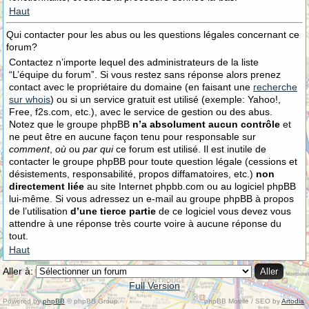
Haut
Qui contacter pour les abus ou les questions légales concernant ce
forum?
Contactez n’importe lequel des administrateurs de la liste
“L’équipe du forum”. Si vous restez sans réponse alors prenez
contact avec le propriétaire du domaine (en faisant une
recherche
sur whois
) ou si un service gratuit est utilisé (exemple: Yahoo!,
Free, f2s.com, etc.), avec le service de gestion ou des abus.
Notez que le groupe phpBB
n’a absolument aucun contrôle
et
ne peut être en aucune façon tenu pour responsable sur
comment
,
où
ou
par qui
ce forum est utilisé. Il est inutile de
contacter le groupe phpBB pour toute question légale (cessions et
désistements, responsabilité, propos diffamatoires, etc.)
non
directement liée
au site Internet phpbb.com ou au logiciel phpBB
lui-même. Si vous adressez un e-mail au groupe phpBB à propos
de l’utilisation
d’une tierce partie
de ce logiciel vous devez vous
attendre à une réponse très courte voire à aucune réponse du
tout.
Haut
Aller à:
Full Version
Powered by
phpBB
© phpBB Group.
phpBB Mobile / SEO by
Artodia
.