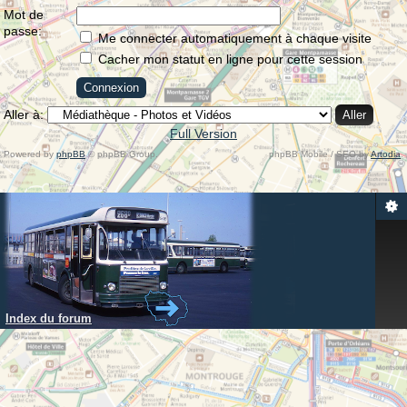
Mot de
passe:
Me connecter automatiquement à chaque visite
Cacher mon statut en ligne pour cette session
Aller à:
Full Version
Powered by
phpBB
© phpBB Group.
phpBB Mobile / SEO by
Artodia
.
Index du forum