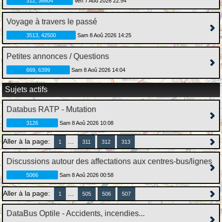
312, 36604
Ven 7 Aoû 2026 22:54
Voyage à travers le passé
3513, 42500
Sam 8 Aoû 2026 14:25
Petites annonces / Questions
669, 6399
Sam 8 Aoû 2026 14:04
Sujets actifs
Databus RATP - Mutation
3126
Sam 8 Aoû 2026 10:08
Aller à la page:
...
1
311
312
313
Discussions autour des affectations aux centres-bus/lignes
5066
Sam 8 Aoû 2026 00:58
Aller à la page:
...
1
505
506
507
DataBus Optile - Accidents, incendies...