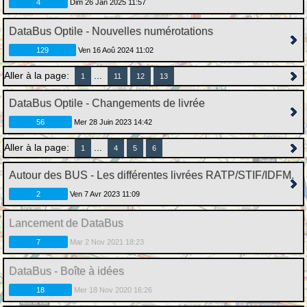
4
Dim 26 Jan 2025 11:57
DataBus Optile - Nouvelles numérotations
129
Ven 16 Aoû 2024 11:02
Aller à la page:
...
1
11
12
13
DataBus Optile - Changements de livrée
56
Mer 28 Juin 2023 14:42
Aller à la page:
...
1
4
5
6
Autour des BUS - Les différentes livrées RATP/STIF/IDFM.
2
Ven 7 Avr 2023 11:09
Lancement de DataBus
7
Mar 2 Nov 2021 18:23
DataBus - Boîte à idées
18
Mer 18 Nov 2020 16:26