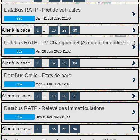
DataBus RATP - Prêt de véhicules
295
Sam 11 Juil 2026 21:50
Aller à la page:
...
1
28
29
30
Databus RATP - TV Championnet (Accident-Incendie etc...)
632
Ven 26 Juin 2026 11:32
Aller à la page:
...
1
62
63
64
DataBus Optile - États de parc
204
Mar 26 Mai 2026 12:16
Aller à la page:
...
1
19
20
21
Databus RATP - Relevé des immatriculations
394
Dim 19 Avr 2026 19:33
Aller à la page:
...
1
38
39
40