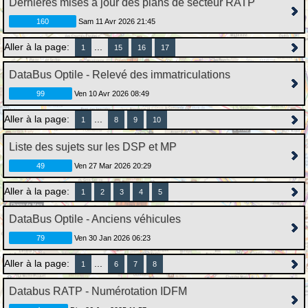
Dernières mises à jour des plans de secteur RATP
160
Sam 11 Avr 2026 21:45
Aller à la page:
...
1
15
16
17
DataBus Optile - Relevé des immatriculations
99
Ven 10 Avr 2026 08:49
Aller à la page:
...
1
8
9
10
Liste des sujets sur les DSP et MP
49
Ven 27 Mar 2026 20:29
Aller à la page:
1
2
3
4
5
DataBus Optile - Anciens véhicules
79
Ven 30 Jan 2026 06:23
Aller à la page:
...
1
6
7
8
Databus RATP - Numérotation IDFM