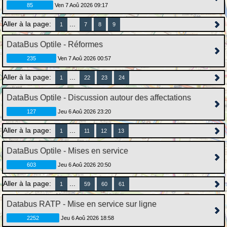
85
Ven 7 Aoû 2026 09:17
Aller à la page:
...
1
7
8
9
DataBus Optile - Réformes
235
Ven 7 Aoû 2026 00:57
Aller à la page:
...
1
22
23
24
DataBus Optile - Discussion autour des affectations
127
Jeu 6 Aoû 2026 23:20
Aller à la page:
...
1
11
12
13
DataBus Optile - Mises en service
603
Jeu 6 Aoû 2026 20:50
Aller à la page:
...
1
59
60
61
Databus RATP - Mise en service sur ligne
2252
Jeu 6 Aoû 2026 18:58