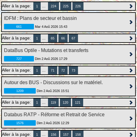
Aller à la page:
...
1
224
225
226
IDFM : Plans de secteur et bassin
661
Mar 4 Aoû 2026 15:43
Aller à la page:
...
1
65
66
67
DataBus Optile - Mutations et transferts
727
Dim 2 Aoû 2026 17:29
Aller à la page:
...
1
71
72
73
Autour des BUS - Discussions sur le matériel.
1209
Dim 2 Aoû 2026 15:51
Aller à la page:
...
1
119
120
121
Databus RATP - Réforme et Retrait de Service
1576
Dim 2 Aoû 2026 12:29
Aller à la page:
...
1
156
157
158