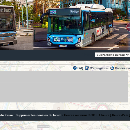
Thème:
FAQ
M’enregistrer
Connexion
 du forum
•
Supprimer les cookies du forum
• Heures au format UTC + 1 heure [ Heure d’été ]