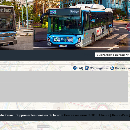
Thème:
FAQ
M’enregistrer
Connexion
 du forum
•
Supprimer les cookies du forum
• Heures au format UTC + 1 heure [ Heure d’été ]