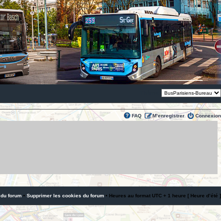
Thème:
FAQ
M’enregistrer
Connexion
 du forum
•
Supprimer les cookies du forum
• Heures au format UTC + 1 heure [ Heure d’été ]