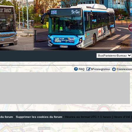
Thème:
FAQ
M’enregistrer
Connexion
 du forum
•
Supprimer les cookies du forum
• Heures au format UTC + 1 heure [ Heure d’été ]