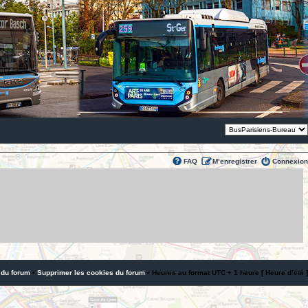
Thème:
FAQ
M’enregistrer
Connexion
 du forum
•
Supprimer les cookies du forum
• Heures au format UTC + 1 heure [ Heure d’été ]