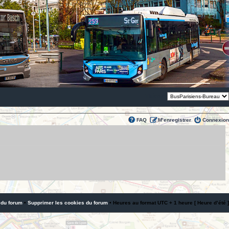
Thème:
FAQ
M’enregistrer
Connexion
 du forum
•
Supprimer les cookies du forum
• Heures au format UTC + 1 heure [ Heure d’été ]