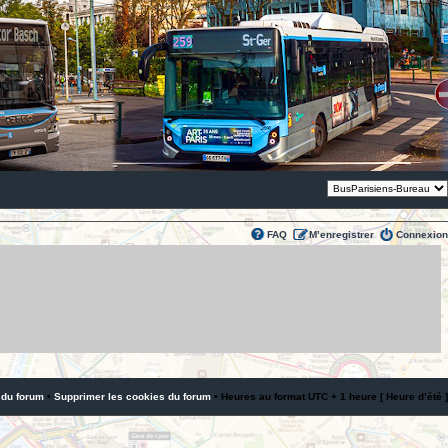
Thème:
FAQ
M’enregistrer
Connexion
 du forum
•
Supprimer les cookies du forum
• Heures au format UTC + 1 heure [ Heure d’été ]