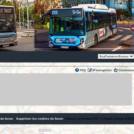
Thème:
FAQ
M’enregistrer
Connexion
 du forum
•
Supprimer les cookies du forum
• Heures au format UTC + 1 heure [ Heure d’été ]