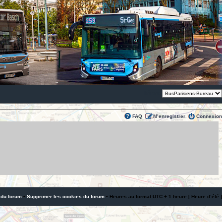
Thème:
FAQ
M’enregistrer
Connexion
 du forum
•
Supprimer les cookies du forum
• Heures au format UTC + 1 heure [ Heure d’été ]