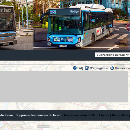
Thème:
FAQ
M’enregistrer
Connexion
 du forum
•
Supprimer les cookies du forum
• Heures au format UTC + 1 heure [ Heure d’été ]