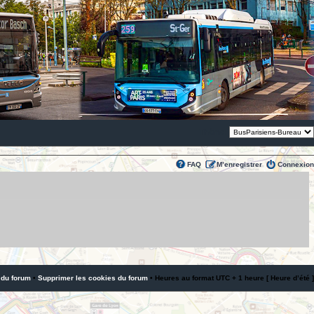
Thème:
FAQ
M’enregistrer
Connexion
 du forum
•
Supprimer les cookies du forum
• Heures au format UTC + 1 heure [ Heure d’été ]