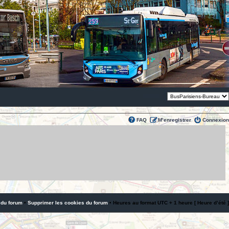
Thème:
FAQ
M’enregistrer
Connexion
 du forum
•
Supprimer les cookies du forum
• Heures au format UTC + 1 heure [ Heure d’été ]