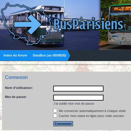
Index du forum
DataBus (au 05/08/26)
Connexion
Nom d’utilisateur:
Mot de passe:
J’ai oublié mon mot de passe
Me connecter automatiquement à chaque visite
Cacher mon statut en ligne pour cette session