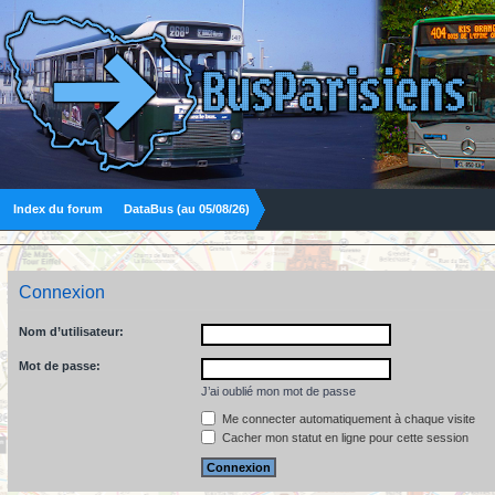
Index du forum
DataBus (au 05/08/26)
Connexion
Nom d’utilisateur:
Mot de passe:
J’ai oublié mon mot de passe
Me connecter automatiquement à chaque visite
Cacher mon statut en ligne pour cette session