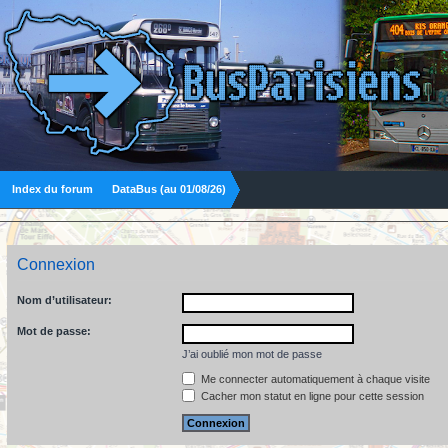
Index du forum
DataBus (au 01/08/26)
Connexion
Nom d’utilisateur:
Mot de passe:
J’ai oublié mon mot de passe
Me connecter automatiquement à chaque visite
Cacher mon statut en ligne pour cette session