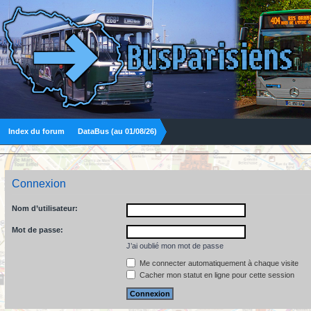
Index du forum
DataBus (au 01/08/26)
Connexion
Nom d’utilisateur:
Mot de passe:
J’ai oublié mon mot de passe
Me connecter automatiquement à chaque visite
Cacher mon statut en ligne pour cette session