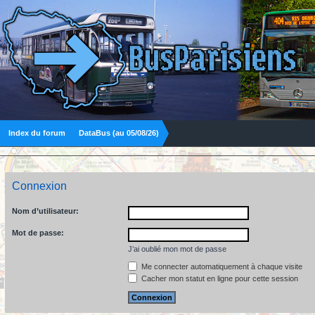
Index du forum
DataBus (au 05/08/26)
Connexion
Nom d’utilisateur:
Mot de passe:
J’ai oublié mon mot de passe
Me connecter automatiquement à chaque visite
Cacher mon statut en ligne pour cette session