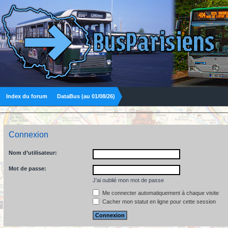
Index du forum
DataBus (au 01/08/26)
Connexion
Nom d’utilisateur:
Mot de passe:
J’ai oublié mon mot de passe
Me connecter automatiquement à chaque visite
Cacher mon statut en ligne pour cette session