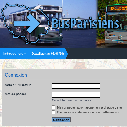
Index du forum
DataBus (au 05/08/26)
Connexion
Nom d’utilisateur:
Mot de passe:
J’ai oublié mon mot de passe
Me connecter automatiquement à chaque visite
Cacher mon statut en ligne pour cette session