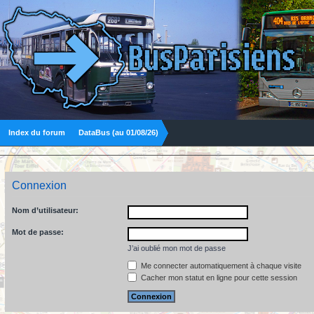
Index du forum
DataBus (au 01/08/26)
Connexion
Nom d’utilisateur:
Mot de passe:
J’ai oublié mon mot de passe
Me connecter automatiquement à chaque visite
Cacher mon statut en ligne pour cette session