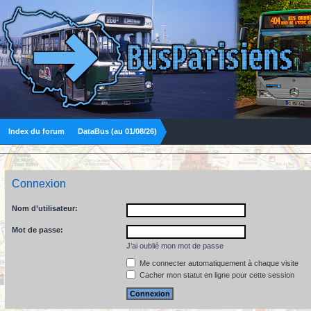
Index du forum
DataBus (au 01/08/26)
Connexion
Nom d’utilisateur:
Mot de passe:
J’ai oublié mon mot de passe
Me connecter automatiquement à chaque visite
Cacher mon statut en ligne pour cette session