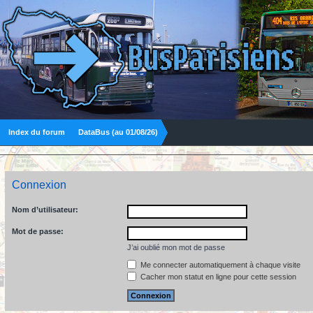
Index du forum
DataBus (au 01/08/26)
Connexion
Nom d’utilisateur:
Mot de passe:
J’ai oublié mon mot de passe
Me connecter automatiquement à chaque visite
Cacher mon statut en ligne pour cette session