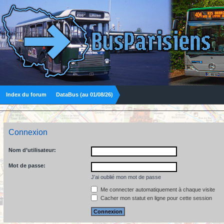
Index du forum
DataBus (au 01/08/26)
Connexion
Nom d’utilisateur:
Mot de passe:
J’ai oublié mon mot de passe
Me connecter automatiquement à chaque visite
Cacher mon statut en ligne pour cette session