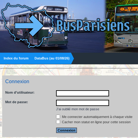
Index du forum
DataBus (au 01/08/26)
Connexion
Nom d’utilisateur:
Mot de passe:
J’ai oublié mon mot de passe
Me connecter automatiquement à chaque visite
Cacher mon statut en ligne pour cette session