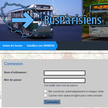
Index du forum
DataBus (au 05/08/26)
Connexion
Nom d’utilisateur:
Mot de passe:
J’ai oublié mon mot de passe
Me connecter automatiquement à chaque visite
Cacher mon statut en ligne pour cette session