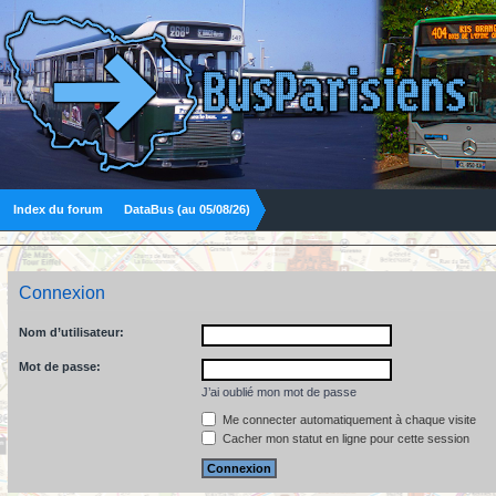
Index du forum
DataBus (au 05/08/26)
Connexion
Nom d’utilisateur:
Mot de passe:
J’ai oublié mon mot de passe
Me connecter automatiquement à chaque visite
Cacher mon statut en ligne pour cette session