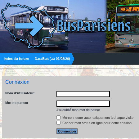
Index du forum
DataBus (au 01/08/26)
Connexion
Nom d’utilisateur:
Mot de passe:
J’ai oublié mon mot de passe
Me connecter automatiquement à chaque visite
Cacher mon statut en ligne pour cette session