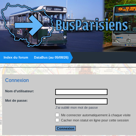
Index du forum
DataBus (au 05/08/26)
Connexion
Nom d’utilisateur:
Mot de passe:
J’ai oublié mon mot de passe
Me connecter automatiquement à chaque visite
Cacher mon statut en ligne pour cette session