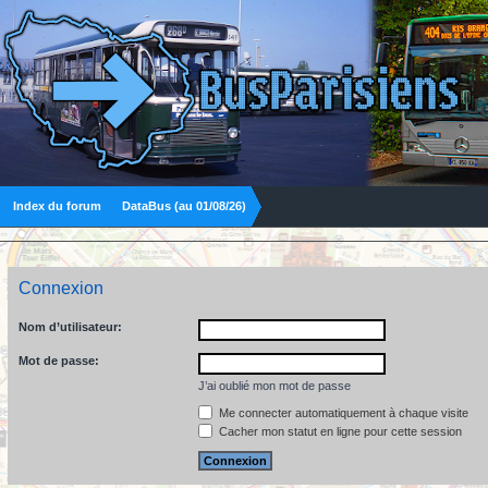
Index du forum
DataBus (au 01/08/26)
Connexion
Nom d’utilisateur:
Mot de passe:
J’ai oublié mon mot de passe
Me connecter automatiquement à chaque visite
Cacher mon statut en ligne pour cette session