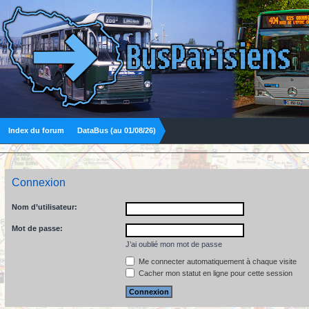
Index du forum
DataBus (au 01/08/26)
Connexion
Nom d’utilisateur:
Mot de passe:
J’ai oublié mon mot de passe
Me connecter automatiquement à chaque visite
Cacher mon statut en ligne pour cette session