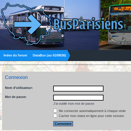
Index du forum
DataBus (au 01/08/26)
Connexion
Nom d’utilisateur:
Mot de passe:
J’ai oublié mon mot de passe
Me connecter automatiquement à chaque visite
Cacher mon statut en ligne pour cette session