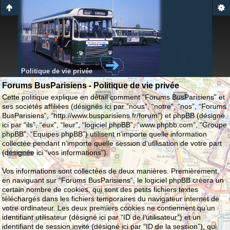
Politique de vie privée
Forums BusParisiens - Politique de vie privée
Cette politique explique en détail comment “Forums BusParisiens” et
ses sociétés affiliées (désignés ici par “nous”, “notre”, “nos”, “Forums
BusParisiens”, “http://www.busparisiens.fr/forum”) et phpBB (désigné
ici par “ils”, “eux”, “leur”, “logiciel phpBB”, “www.phpbb.com”, “Groupe
phpBB”, “Equipes phpBB”) utilisent n’importe quelle information
collectée pendant n’importe quelle session d’utilisation de votre part
(désignée ici “vos informations”).
Vos informations sont collectées de deux manières. Premièrement,
en naviguant sur “Forums BusParisiens”, le logiciel phpBB créera un
certain nombre de cookies, qui sont des petits fichiers textes
téléchargés dans les fichiers temporaires du navigateur internet de
votre ordinateur. Les deux premiers cookies ne contiennent qu’un
identifiant utilisateur (désigné ici par “ID de l’utilisateur”) et un
identifiant de session invité (désigné ici par “ID de la session”), qui