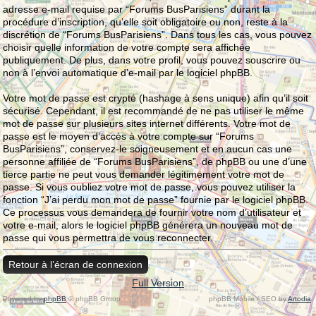
adresse e-mail requise par “Forums BusParisiens” durant la
procédure d’inscription, qu’elle soit obligatoire ou non, reste à la
discrétion de “Forums BusParisiens”. Dans tous les cas, vous pouvez
choisir quelle information de votre compte sera affichée
publiquement. De plus, dans votre profil, vous pouvez souscrire ou
non à l’envoi automatique d’e-mail par le logiciel phpBB.
Votre mot de passe est crypté (hashage à sens unique) afin qu’il soit
sécurisé. Cependant, il est recommandé de ne pas utiliser le même
mot de passe sur plusieurs sites internet différents. Votre mot de
passe est le moyen d’accès à votre compte sur “Forums
BusParisiens”, conservez-le soigneusement et en aucun cas une
personne affiliée de “Forums BusParisiens”, de phpBB ou une d’une
tierce partie ne peut vous demander légitimement votre mot de
passe. Si vous oubliez votre mot de passe, vous pouvez utiliser la
fonction “J’ai perdu mon mot de passe” fournie par le logiciel phpBB.
Ce processus vous demandera de fournir votre nom d’utilisateur et
votre e-mail, alors le logiciel phpBB générera un nouveau mot de
passe qui vous permettra de vous reconnecter.
Retour à l’écran de connexion
Full Version
Powered by
phpBB
© phpBB Group.
phpBB Mobile / SEO by
Artodia
.