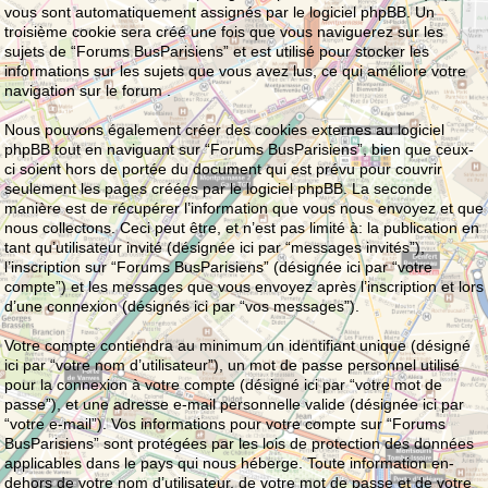
vous sont automatiquement assignés par le logiciel phpBB. Un
troisième cookie sera créé une fois que vous naviguerez sur les
sujets de “Forums BusParisiens” et est utilisé pour stocker les
informations sur les sujets que vous avez lus, ce qui améliore votre
navigation sur le forum .
Nous pouvons également créer des cookies externes au logiciel
phpBB tout en naviguant sur “Forums BusParisiens”, bien que ceux-
ci soient hors de portée du document qui est prévu pour couvrir
seulement les pages créées par le logiciel phpBB. La seconde
manière est de récupérer l’information que vous nous envoyez et que
nous collectons. Ceci peut être, et n’est pas limité à: la publication en
tant qu’utilisateur invité (désignée ici par “messages invités”),
l’inscription sur “Forums BusParisiens” (désignée ici par “votre
compte”) et les messages que vous envoyez après l’inscription et lors
d’une connexion (désignés ici par “vos messages”).
Votre compte contiendra au minimum un identifiant unique (désigné
ici par “votre nom d’utilisateur”), un mot de passe personnel utilisé
pour la connexion à votre compte (désigné ici par “votre mot de
passe”), et une adresse e-mail personnelle valide (désignée ici par
“votre e-mail”). Vos informations pour votre compte sur “Forums
BusParisiens” sont protégées par les lois de protection des données
applicables dans le pays qui nous héberge. Toute information en-
dehors de votre nom d’utilisateur, de votre mot de passe et de votre