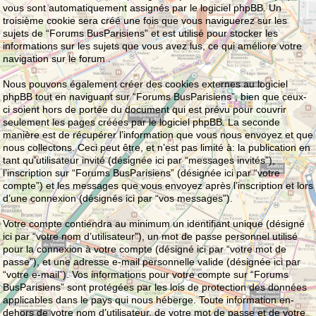
vous sont automatiquement assignés par le logiciel phpBB. Un
troisième cookie sera créé une fois que vous naviguerez sur les
sujets de “Forums BusParisiens” et est utilisé pour stocker les
informations sur les sujets que vous avez lus, ce qui améliore votre
navigation sur le forum .
Nous pouvons également créer des cookies externes au logiciel
phpBB tout en naviguant sur “Forums BusParisiens”, bien que ceux-
ci soient hors de portée du document qui est prévu pour couvrir
seulement les pages créées par le logiciel phpBB. La seconde
manière est de récupérer l’information que vous nous envoyez et que
nous collectons. Ceci peut être, et n’est pas limité à: la publication en
tant qu’utilisateur invité (désignée ici par “messages invités”),
l’inscription sur “Forums BusParisiens” (désignée ici par “votre
compte”) et les messages que vous envoyez après l’inscription et lors
d’une connexion (désignés ici par “vos messages”).
Votre compte contiendra au minimum un identifiant unique (désigné
ici par “votre nom d’utilisateur”), un mot de passe personnel utilisé
pour la connexion à votre compte (désigné ici par “votre mot de
passe”), et une adresse e-mail personnelle valide (désignée ici par
“votre e-mail”). Vos informations pour votre compte sur “Forums
BusParisiens” sont protégées par les lois de protection des données
applicables dans le pays qui nous héberge. Toute information en-
dehors de votre nom d’utilisateur, de votre mot de passe et de votre