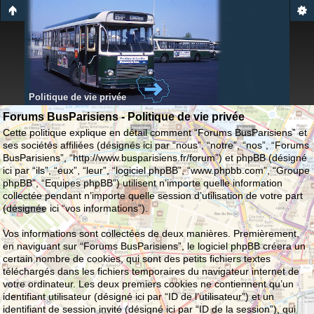
Politique de vie privée
Forums BusParisiens - Politique de vie privée
Cette politique explique en détail comment “Forums BusParisiens” et
ses sociétés affiliées (désignés ici par “nous”, “notre”, “nos”, “Forums
BusParisiens”, “http://www.busparisiens.fr/forum”) et phpBB (désigné
ici par “ils”, “eux”, “leur”, “logiciel phpBB”, “www.phpbb.com”, “Groupe
phpBB”, “Equipes phpBB”) utilisent n’importe quelle information
collectée pendant n’importe quelle session d’utilisation de votre part
(désignée ici “vos informations”).
Vos informations sont collectées de deux manières. Premièrement,
en naviguant sur “Forums BusParisiens”, le logiciel phpBB créera un
certain nombre de cookies, qui sont des petits fichiers textes
téléchargés dans les fichiers temporaires du navigateur internet de
votre ordinateur. Les deux premiers cookies ne contiennent qu’un
identifiant utilisateur (désigné ici par “ID de l’utilisateur”) et un
identifiant de session invité (désigné ici par “ID de la session”), qui