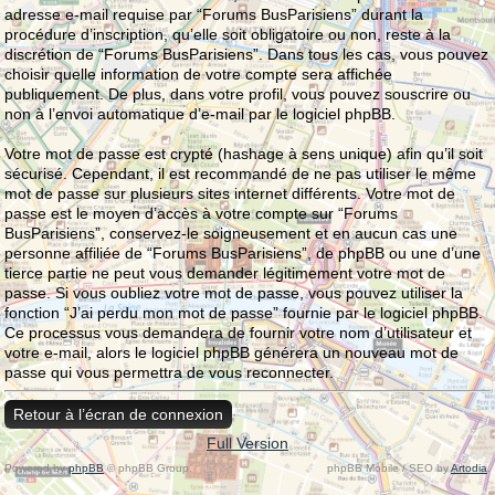
adresse e-mail requise par “Forums BusParisiens” durant la
procédure d’inscription, qu’elle soit obligatoire ou non, reste à la
discrétion de “Forums BusParisiens”. Dans tous les cas, vous pouvez
choisir quelle information de votre compte sera affichée
publiquement. De plus, dans votre profil, vous pouvez souscrire ou
non à l’envoi automatique d’e-mail par le logiciel phpBB.
Votre mot de passe est crypté (hashage à sens unique) afin qu’il soit
sécurisé. Cependant, il est recommandé de ne pas utiliser le même
mot de passe sur plusieurs sites internet différents. Votre mot de
passe est le moyen d’accès à votre compte sur “Forums
BusParisiens”, conservez-le soigneusement et en aucun cas une
personne affiliée de “Forums BusParisiens”, de phpBB ou une d’une
tierce partie ne peut vous demander légitimement votre mot de
passe. Si vous oubliez votre mot de passe, vous pouvez utiliser la
fonction “J’ai perdu mon mot de passe” fournie par le logiciel phpBB.
Ce processus vous demandera de fournir votre nom d’utilisateur et
votre e-mail, alors le logiciel phpBB générera un nouveau mot de
passe qui vous permettra de vous reconnecter.
Retour à l’écran de connexion
Full Version
Powered by
phpBB
© phpBB Group.
phpBB Mobile / SEO by
Artodia
.