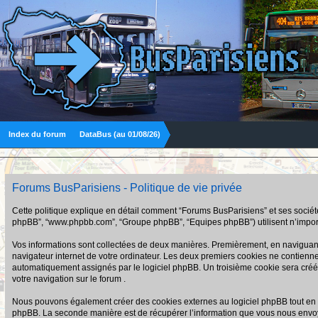
Index du forum
DataBus (au 01/08/26)
Forums BusParisiens - Politique de vie privée
Cette politique explique en détail comment “Forums BusParisiens” et ses sociétés a
phpBB”, “www.phpbb.com”, “Groupe phpBB”, “Equipes phpBB”) utilisent n’importe q
Vos informations sont collectées de deux manières. Premièrement, en naviguant s
navigateur internet de votre ordinateur. Les deux premiers cookies ne contiennent q
automatiquement assignés par le logiciel phpBB. Un troisième cookie sera créé u
votre navigation sur le forum .
Nous pouvons également créer des cookies externes au logiciel phpBB tout en n
phpBB. La seconde manière est de récupérer l’information que vous nous envoyez et