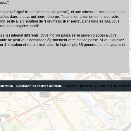
ages”).
compte (désigné ici par “votre mot de passe”), et une adresse e-mail personnelle
icables dans le pays qui nous héberge. Toute information en-dehors de votre
 non, reste à la discrétion de “Forums BusParisiens”. Dans tous les cas, vous
ail par le logiciel phpBB.
sites internet différents. Votre mot de passe est le moyen d’accès à votre
artie ne peut vous demander légitimement votre mot de passe. Si vous oubliez
 d’utilisateur et votre e-mail, alors le logiciel phpBB générera un nouveau mot
 du forum
•
Supprimer les cookies du forum
• Heures au format UTC + 1 heure [ Heure d’été ]