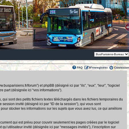
Thème:
FAQ
M’enregistrer
Connexion
usparisiens.fr/forum”) et phpBB (désigné ici par “ils”, “eux”, “leur”, “logiciel
 part (désignée ici “vos informations”).
ui sont des petits fichiers textes téléchargés dans les fichiers temporaires du
de session invité (désigné ici par “ID de la session”), qui vous sont
pour stocker les informations sur les sujets que vous avez lus, ce qui améliore
ument qui est prévu pour couvrir seulement les pages créées par le logiciel
u’utilisateur invité (désignée ici par “messages invités”), l’inscription sur