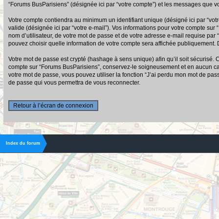
“Forums BusParisiens” (désignée ici par “votre compte”) et les messages que vo
Votre compte contiendra au minimum un identifiant unique (désigné ici par “votr
valide (désignée ici par “votre e-mail”). Vos informations pour votre compte su
nom d’utilisateur, de votre mot de passe et de votre adresse e-mail requise par 
pouvez choisir quelle information de votre compte sera affichée publiquement. D
Votre mot de passe est crypté (hashage à sens unique) afin qu’il soit sécurisé.
compte sur “Forums BusParisiens”, conservez-le soigneusement et en aucun cas
votre mot de passe, vous pouvez utiliser la fonction “J’ai perdu mon mot de pas
de passe qui vous permettra de vous reconnecter.
Retour à l’écran de connexion
Index du forum