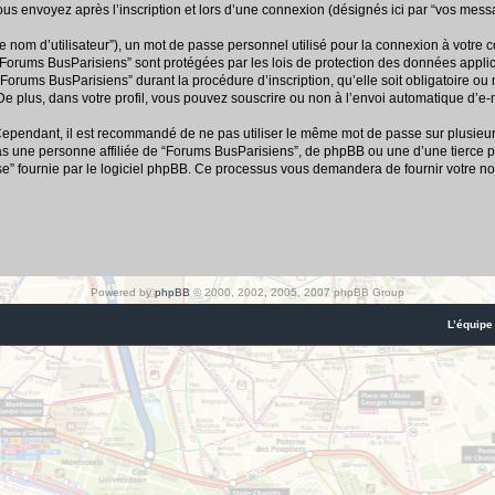
us envoyez après l’inscription et lors d’une connexion (désignés ici par “vos mess
e nom d’utilisateur”), un mot de passe personnel utilisé pour la connexion à votre 
r “Forums BusParisiens” sont protégées par les lois de protection des données appl
“Forums BusParisiens” durant la procédure d’inscription, qu’elle soit obligatoire ou
e plus, dans votre profil, vous pouvez souscrire ou non à l’envoi automatique d’e-m
 Cependant, il est recommandé de ne pas utiliser le même mot de passe sur plusieurs 
 une personne affiliée de “Forums BusParisiens”, de phpBB ou une d’une tierce p
se” fournie par le logiciel phpBB. Ce processus vous demandera de fournir votre nom
Powered by
phpBB
© 2000, 2002, 2005, 2007 phpBB Group
L’équipe