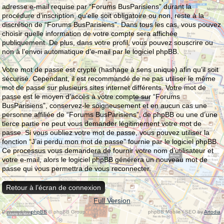
adresse e-mail requise par “Forums BusParisiens” durant la
procédure d’inscription, qu’elle soit obligatoire ou non, reste à la
discrétion de “Forums BusParisiens”. Dans tous les cas, vous pouvez
choisir quelle information de votre compte sera affichée
publiquement. De plus, dans votre profil, vous pouvez souscrire ou
non à l’envoi automatique d’e-mail par le logiciel phpBB.
Votre mot de passe est crypté (hashage à sens unique) afin qu’il soit
sécurisé. Cependant, il est recommandé de ne pas utiliser le même
mot de passe sur plusieurs sites internet différents. Votre mot de
passe est le moyen d’accès à votre compte sur “Forums
BusParisiens”, conservez-le soigneusement et en aucun cas une
personne affiliée de “Forums BusParisiens”, de phpBB ou une d’une
tierce partie ne peut vous demander légitimement votre mot de
passe. Si vous oubliez votre mot de passe, vous pouvez utiliser la
fonction “J’ai perdu mon mot de passe” fournie par le logiciel phpBB.
Ce processus vous demandera de fournir votre nom d’utilisateur et
votre e-mail, alors le logiciel phpBB générera un nouveau mot de
passe qui vous permettra de vous reconnecter.
Retour à l’écran de connexion
Full Version
Powered by
phpBB
© phpBB Group.
phpBB Mobile / SEO by
Artodia
.