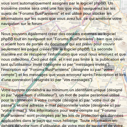
vous sont automatiquement assignés par le logiciel phpBB. Un
troisième cookie sera créé une fois que vous naviguerez sur les
sujets de “Forums BusParisiens” et est utilisé pour stocker les
informations sur les sujets que vous avez lus, ce qui améliore votre
navigation sur le forum .
Nous pouvons également créer des cookies externes au logiciel
phpBB tout en naviguant sur “Forums BusParisiens”, bien que ceux-
ci soient hors de portée du document qui est prévu pour couvrir
seulement les pages créées par le logiciel phpBB. La seconde
manière est de récupérer l’information que vous nous envoyez et que
nous collectons. Ceci peut être, et n’est pas limité à: la publication en
tant qu’utilisateur invité (désignée ici par “messages invités”),
l’inscription sur “Forums BusParisiens” (désignée ici par “votre
compte”) et les messages que vous envoyez après l’inscription et lors
d’une connexion (désignés ici par “vos messages”).
Votre compte contiendra au minimum un identifiant unique (désigné
ici par “votre nom d’utilisateur”), un mot de passe personnel utilisé
pour la connexion à votre compte (désigné ici par “votre mot de
passe”), et une adresse e-mail personnelle valide (désignée ici par
“votre e-mail”). Vos informations pour votre compte sur “Forums
BusParisiens” sont protégées par les lois de protection des données
applicables dans le pays qui nous héberge. Toute information en-
dehors de votre nom d’utilisateur, de votre mot de passe et de votre