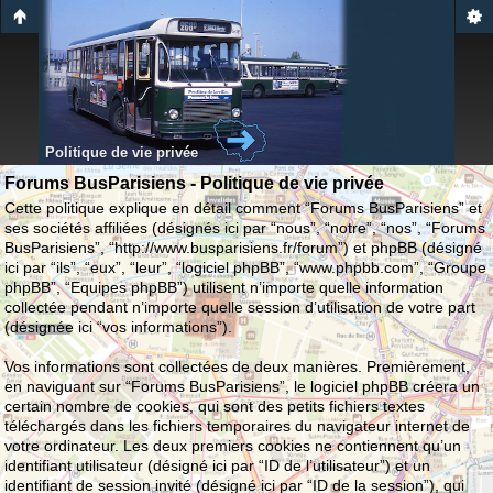
Politique de vie privée
Forums BusParisiens - Politique de vie privée
Cette politique explique en détail comment “Forums BusParisiens” et
ses sociétés affiliées (désignés ici par “nous”, “notre”, “nos”, “Forums
BusParisiens”, “http://www.busparisiens.fr/forum”) et phpBB (désigné
ici par “ils”, “eux”, “leur”, “logiciel phpBB”, “www.phpbb.com”, “Groupe
phpBB”, “Equipes phpBB”) utilisent n’importe quelle information
collectée pendant n’importe quelle session d’utilisation de votre part
(désignée ici “vos informations”).
Vos informations sont collectées de deux manières. Premièrement,
en naviguant sur “Forums BusParisiens”, le logiciel phpBB créera un
certain nombre de cookies, qui sont des petits fichiers textes
téléchargés dans les fichiers temporaires du navigateur internet de
votre ordinateur. Les deux premiers cookies ne contiennent qu’un
identifiant utilisateur (désigné ici par “ID de l’utilisateur”) et un
identifiant de session invité (désigné ici par “ID de la session”), qui