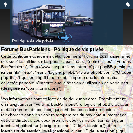
Politique de vie privée
Forums BusParisiens - Politique de vie privée
Cette politique explique en détail comment “Forums BusParisiens” et
ses sociétés affiliées (désignés ici par “nous”, “notre”, “nos”, “Forums
BusParisiens”, “http://www.busparisiens.fr/forum”) et phpBB (désigné
ici par “ils”, “eux”, “leur”, “logiciel phpBB”, “www.phpbb.com”, “Groupe
phpBB”, “Equipes phpBB”) utilisent n’importe quelle information
collectée pendant n’importe quelle session d’utilisation de votre part
(désignée ici “vos informations”).
Vos informations sont collectées de deux manières. Premièrement,
en naviguant sur “Forums BusParisiens”, le logiciel phpBB créera un
certain nombre de cookies, qui sont des petits fichiers textes
téléchargés dans les fichiers temporaires du navigateur internet de
votre ordinateur. Les deux premiers cookies ne contiennent qu’un
identifiant utilisateur (désigné ici par “ID de l’utilisateur”) et un
identifiant de session invité (désigné ici par “ID de la session”), qui