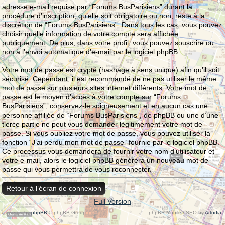
adresse e-mail requise par “Forums BusParisiens” durant la
procédure d’inscription, qu’elle soit obligatoire ou non, reste à la
discrétion de “Forums BusParisiens”. Dans tous les cas, vous pouvez
choisir quelle information de votre compte sera affichée
publiquement. De plus, dans votre profil, vous pouvez souscrire ou
non à l’envoi automatique d’e-mail par le logiciel phpBB.
Votre mot de passe est crypté (hashage à sens unique) afin qu’il soit
sécurisé. Cependant, il est recommandé de ne pas utiliser le même
mot de passe sur plusieurs sites internet différents. Votre mot de
passe est le moyen d’accès à votre compte sur “Forums
BusParisiens”, conservez-le soigneusement et en aucun cas une
personne affiliée de “Forums BusParisiens”, de phpBB ou une d’une
tierce partie ne peut vous demander légitimement votre mot de
passe. Si vous oubliez votre mot de passe, vous pouvez utiliser la
fonction “J’ai perdu mon mot de passe” fournie par le logiciel phpBB.
Ce processus vous demandera de fournir votre nom d’utilisateur et
votre e-mail, alors le logiciel phpBB générera un nouveau mot de
passe qui vous permettra de vous reconnecter.
Retour à l’écran de connexion
Full Version
Powered by
phpBB
© phpBB Group.
phpBB Mobile / SEO by
Artodia
.