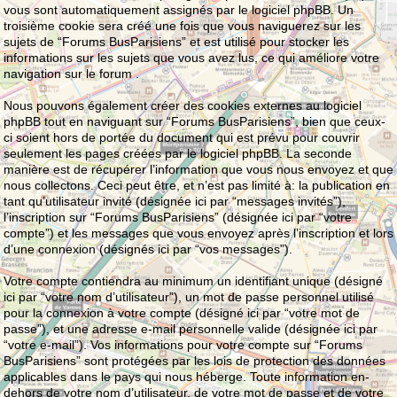
vous sont automatiquement assignés par le logiciel phpBB. Un
troisième cookie sera créé une fois que vous naviguerez sur les
sujets de “Forums BusParisiens” et est utilisé pour stocker les
informations sur les sujets que vous avez lus, ce qui améliore votre
navigation sur le forum .
Nous pouvons également créer des cookies externes au logiciel
phpBB tout en naviguant sur “Forums BusParisiens”, bien que ceux-
ci soient hors de portée du document qui est prévu pour couvrir
seulement les pages créées par le logiciel phpBB. La seconde
manière est de récupérer l’information que vous nous envoyez et que
nous collectons. Ceci peut être, et n’est pas limité à: la publication en
tant qu’utilisateur invité (désignée ici par “messages invités”),
l’inscription sur “Forums BusParisiens” (désignée ici par “votre
compte”) et les messages que vous envoyez après l’inscription et lors
d’une connexion (désignés ici par “vos messages”).
Votre compte contiendra au minimum un identifiant unique (désigné
ici par “votre nom d’utilisateur”), un mot de passe personnel utilisé
pour la connexion à votre compte (désigné ici par “votre mot de
passe”), et une adresse e-mail personnelle valide (désignée ici par
“votre e-mail”). Vos informations pour votre compte sur “Forums
BusParisiens” sont protégées par les lois de protection des données
applicables dans le pays qui nous héberge. Toute information en-
dehors de votre nom d’utilisateur, de votre mot de passe et de votre