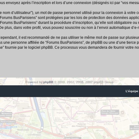
us envoyez après l’inscription et lors d’une connexion (désignés ici par “vos mess
e nom d’utilisateur”), un mot de passe personnel utilisé pour la connexion à votre 
r “Forums BusParisiens” sont protégées par les lois de protection des données appl
“Forums BusParisiens” durant la procédure d’inscription, qu’elle soit obligatoire ou
e plus, dans votre profil, vous pouvez souscrire ou non à l’envoi automatique d’e-m
 Cependant, il est recommandé de ne pas utiliser le même mot de passe sur plusieurs 
 une personne affiliée de “Forums BusParisiens”, de phpBB ou une d’une tierce p
se” fournie par le logiciel phpBB. Ce processus vous demandera de fournir votre nom
Powered by
phpBB
© 2000, 2002, 2005, 2007 phpBB Group
L’équipe