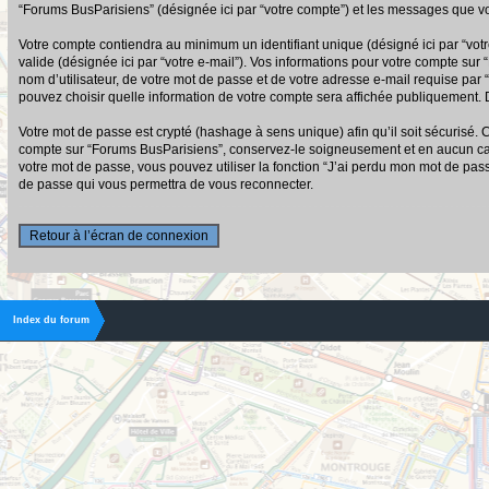
“Forums BusParisiens” (désignée ici par “votre compte”) et les messages que vo
Votre compte contiendra au minimum un identifiant unique (désigné ici par “votr
valide (désignée ici par “votre e-mail”). Vos informations pour votre compte su
nom d’utilisateur, de votre mot de passe et de votre adresse e-mail requise par 
pouvez choisir quelle information de votre compte sera affichée publiquement. D
Votre mot de passe est crypté (hashage à sens unique) afin qu’il soit sécurisé.
compte sur “Forums BusParisiens”, conservez-le soigneusement et en aucun cas
votre mot de passe, vous pouvez utiliser la fonction “J’ai perdu mon mot de pas
de passe qui vous permettra de vous reconnecter.
Retour à l’écran de connexion
Index du forum