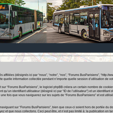
ffiliées (désignés ici par “nous”, “notre”, “nos”, “Forums BusParisiens”, “http://www.b
uelle information collectée pendant n’importe quelle session d’utilisation de votre
ur “Forums BusParisiens”, le logiciel phpBB créera un certain nombre de cookies, q
u’un identifiant utilisateur (désigné ici par “ID de l’utilisateur”) et un identifiant 
ne fois que vous naviguerez sur les sujets de “Forums BusParisiens” et est utilisé 
aviguant sur “Forums BusParisiens”, bien que ceux-ci soient hors de portée du doc
 que nous collectons. Ceci peut être, et n’est pas limité à: la publication en tant q