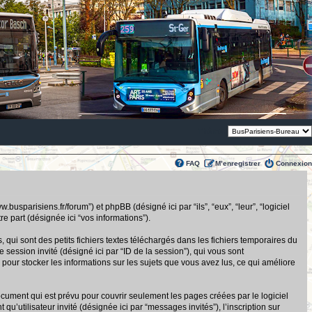
Thème:
FAQ
M’enregistrer
Connexion
usparisiens.fr/forum”) et phpBB (désigné ici par “ils”, “eux”, “leur”, “logiciel
 part (désignée ici “vos informations”).
ui sont des petits fichiers textes téléchargés dans les fichiers temporaires du
de session invité (désigné ici par “ID de la session”), qui vous sont
pour stocker les informations sur les sujets que vous avez lus, ce qui améliore
ument qui est prévu pour couvrir seulement les pages créées par le logiciel
u’utilisateur invité (désignée ici par “messages invités”), l’inscription sur