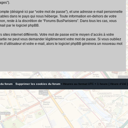
ages”).
compte (désigné ici par “votre mot de passe”), et une adresse e-mail personnelle
icables dans le pays qui nous héberge. Toute information en-dehors de votre
 non, reste à la discrétion de “Forums BusParisiens”. Dans tous les cas, vous
ail par le logiciel phpBB.
sites internet différents. Votre mot de passe est le moyen d’accès à votre
artie ne peut vous demander légitimement votre mot de passe. Si vous oubliez
 d’utilisateur et votre e-mail, alors le logiciel phpBB générera un nouveau mot
 du forum
•
Supprimer les cookies du forum
• Heures au format UTC + 1 heure [ Heure d’été ]