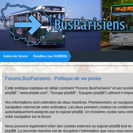
Index du forum
DataBus (au 01/08/26)
Forums BusParisiens - Politique de vie privée
Cette politique explique en détail comment “Forums BusParisiens” et ses sociétés a
phpBB”, “www.phpbb.com”, “Groupe phpBB”, “Equipes phpBB”) utilisent n’importe q
Vos informations sont collectées de deux manières. Premièrement, en naviguant s
navigateur internet de votre ordinateur. Les deux premiers cookies ne contiennent q
automatiquement assignés par le logiciel phpBB. Un troisième cookie sera créé u
votre navigation sur le forum .
Nous pouvons également créer des cookies externes au logiciel phpBB tout en n
phpBB. La seconde manière est de récupérer l’information que vous nous envoyez et