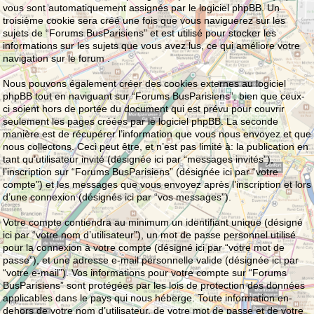
vous sont automatiquement assignés par le logiciel phpBB. Un
troisième cookie sera créé une fois que vous naviguerez sur les
sujets de “Forums BusParisiens” et est utilisé pour stocker les
informations sur les sujets que vous avez lus, ce qui améliore votre
navigation sur le forum .
Nous pouvons également créer des cookies externes au logiciel
phpBB tout en naviguant sur “Forums BusParisiens”, bien que ceux-
ci soient hors de portée du document qui est prévu pour couvrir
seulement les pages créées par le logiciel phpBB. La seconde
manière est de récupérer l’information que vous nous envoyez et que
nous collectons. Ceci peut être, et n’est pas limité à: la publication en
tant qu’utilisateur invité (désignée ici par “messages invités”),
l’inscription sur “Forums BusParisiens” (désignée ici par “votre
compte”) et les messages que vous envoyez après l’inscription et lors
d’une connexion (désignés ici par “vos messages”).
Votre compte contiendra au minimum un identifiant unique (désigné
ici par “votre nom d’utilisateur”), un mot de passe personnel utilisé
pour la connexion à votre compte (désigné ici par “votre mot de
passe”), et une adresse e-mail personnelle valide (désignée ici par
“votre e-mail”). Vos informations pour votre compte sur “Forums
BusParisiens” sont protégées par les lois de protection des données
applicables dans le pays qui nous héberge. Toute information en-
dehors de votre nom d’utilisateur, de votre mot de passe et de votre