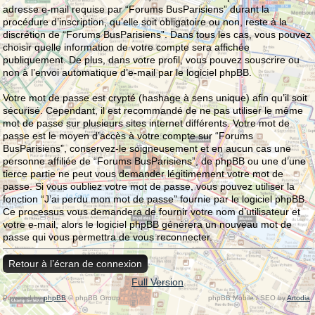
adresse e-mail requise par “Forums BusParisiens” durant la
procédure d’inscription, qu’elle soit obligatoire ou non, reste à la
discrétion de “Forums BusParisiens”. Dans tous les cas, vous pouvez
choisir quelle information de votre compte sera affichée
publiquement. De plus, dans votre profil, vous pouvez souscrire ou
non à l’envoi automatique d’e-mail par le logiciel phpBB.
Votre mot de passe est crypté (hashage à sens unique) afin qu’il soit
sécurisé. Cependant, il est recommandé de ne pas utiliser le même
mot de passe sur plusieurs sites internet différents. Votre mot de
passe est le moyen d’accès à votre compte sur “Forums
BusParisiens”, conservez-le soigneusement et en aucun cas une
personne affiliée de “Forums BusParisiens”, de phpBB ou une d’une
tierce partie ne peut vous demander légitimement votre mot de
passe. Si vous oubliez votre mot de passe, vous pouvez utiliser la
fonction “J’ai perdu mon mot de passe” fournie par le logiciel phpBB.
Ce processus vous demandera de fournir votre nom d’utilisateur et
votre e-mail, alors le logiciel phpBB générera un nouveau mot de
passe qui vous permettra de vous reconnecter.
Retour à l’écran de connexion
Full Version
Powered by
phpBB
© phpBB Group.
phpBB Mobile / SEO by
Artodia
.