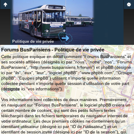
Politique de vie privée
Forums BusParisiens - Politique de vie privée
Cette politique explique en détail comment “Forums BusParisiens” et
ses sociétés affiliées (désignés ici par “nous”, “notre”, “nos”, “Forums
BusParisiens”, “http://www.busparisiens.fr/forum”) et phpBB (désigné
ici par “ils”, “eux”, “leur”, “logiciel phpBB”, “www.phpbb.com”, “Groupe
phpBB”, “Equipes phpBB”) utilisent n’importe quelle information
collectée pendant n’importe quelle session d’utilisation de votre part
(désignée ici “vos informations”).
Vos informations sont collectées de deux manières. Premièrement,
en naviguant sur “Forums BusParisiens”, le logiciel phpBB créera un
certain nombre de cookies, qui sont des petits fichiers textes
téléchargés dans les fichiers temporaires du navigateur internet de
votre ordinateur. Les deux premiers cookies ne contiennent qu’un
identifiant utilisateur (désigné ici par “ID de l’utilisateur”) et un
identifiant de session invité (désigné ici par “ID de la session”), qui